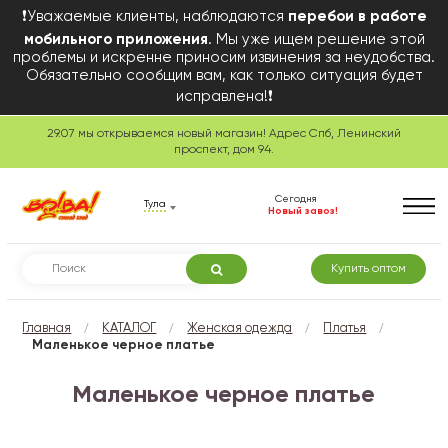
❗Уважаемые клиенты, наблюдаются
перебои в работе
мобильного приложения
. Мы уже ищем решение этой
проблемы и искренне приносим извинения за неудобства.
Обязательно сообщим вам, как только ситуация будет
исправлена!❗
29.07 мы открываемся новый магазин! Адрес Спб, Ленинский
проспект, дом 94.
Сегодня
Тула
Новый завоз!
Купить оптом
/
/
/
/
Главная
КАТАЛОГ
Женская одежда
Платья
Маленькое черное платье
Маленькое черное платье