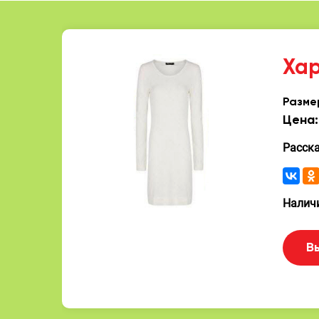
Ха
Разме
Цена:
Расск
Наличи
В