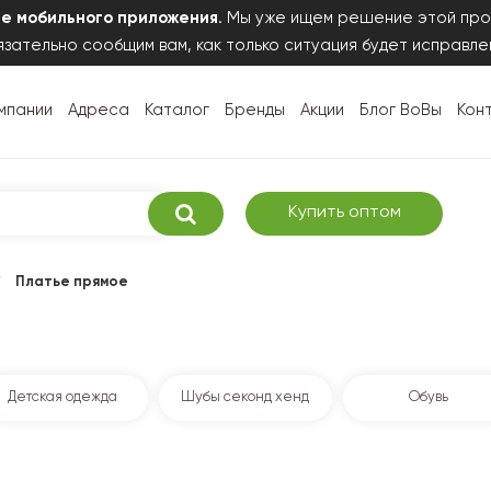
те мобильного приложения
. Мы уже ищем решение этой про
зательно сообщим вам, как только ситуация будет исправле
мпании
Адреса
Каталог
Бренды
Акции
Блог ВоВы
Кон
Купить оптом
/
Платье прямое
Детская одежда
Шубы секонд хенд
Обувь