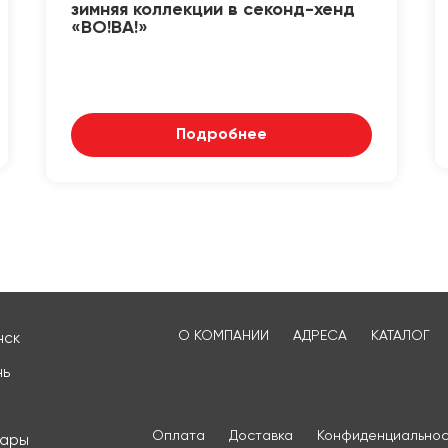
зимняя коллекции в секонд-хенд
«ВО!ВА!»
Подробнее
О КОМПАНИИ
АДРЕСА
КАТАЛОГ
нск
нь
Оплата
Доставка
Конфиденциальнос
сары