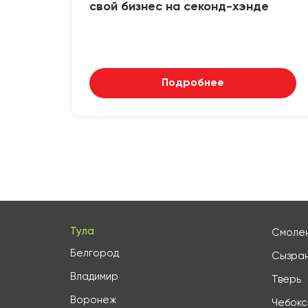
свой бизнес на секонд-хэнде
Подробнее
Тула
Смоле
Белгород
Сызра
Владимир
Тверь
Воронеж
Чебок