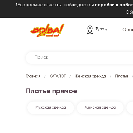
❗Уважаемые клиенты, наблюдаются
перебои в рабо
Обя
Тула
О ко
/
/
/
Главная
КАТАЛОГ
Женская одежда
Платья
Платье прямое
Мужская одежда
Женская одежда