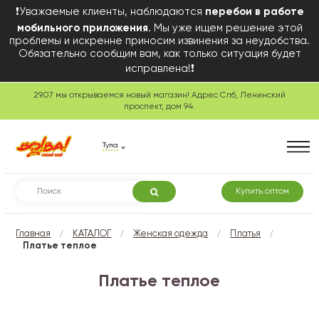
❗Уважаемые клиенты, наблюдаются
перебои в работе
мобильного приложения
. Мы уже ищем решение этой
проблемы и искренне приносим извинения за неудобства.
Обязательно сообщим вам, как только ситуация будет
исправлена!❗
29.07 мы открываемся новый магазин! Адрес Спб, Ленинский
проспект, дом 94.
Тула
Купить оптом
/
/
/
/
Главная
КАТАЛОГ
Женская одежда
Платья
Платье теплое
Платье теплое