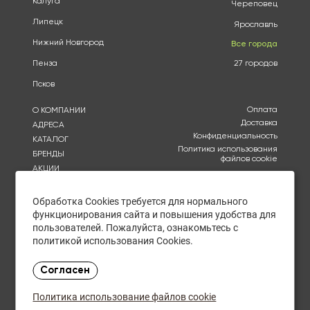
Калуга
Череповец
Липецк
Ярославль
Нижний Новгород
Все города
Пенза
27 городов
Псков
Оплата
О КОМПАНИИ
Доставка
АДРЕСА
Конфиденциальность
КАТАЛОГ
Политика использования
БРЕНДЫ
файлов cookie
АКЦИИ
Согласие на обработку
КУПИТЬ ОПТОМ
персональных данных
ОТЗЫВЫ
Обработка Cookies требуется для нормального
Политика в отношении
обработки персональных
КОНТАКТЫ
функционирования сайта и повышения удобства для
данных
пользователей. Пожалуйста, ознакомьтесь с
политикой использования Cookies.
Ежедневно с 10:00 до
21:00
Согласен
в пятницу - с 10:00 до
19:00
Политика использование файлов cookie