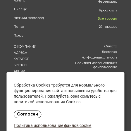
Калуга
Череповец
Липецк
Ярославль
Нижний Новгород
Все города
Пенза
27 городов
Псков
Оплата
О КОМПАНИИ
Доставка
АДРЕСА
Конфиденциальность
КАТАЛОГ
Политика использования
БРЕНДЫ
файлов cookie
АКЦИИ
Согласие на обработку
КУПИТЬ ОПТОМ
персональных данных
ОТЗЫВЫ
Обработка Cookies требуется для нормального
Политика в отношении
обработки персональных
КОНТАКТЫ
функционирования сайта и повышения удобства для
данных
пользователей. Пожалуйста, ознакомьтесь с
политикой использования Cookies.
Ежедневно с 10:00 до
21:00
Согласен
в пятницу - с 10:00 до
19:00
Политика использование файлов cookie